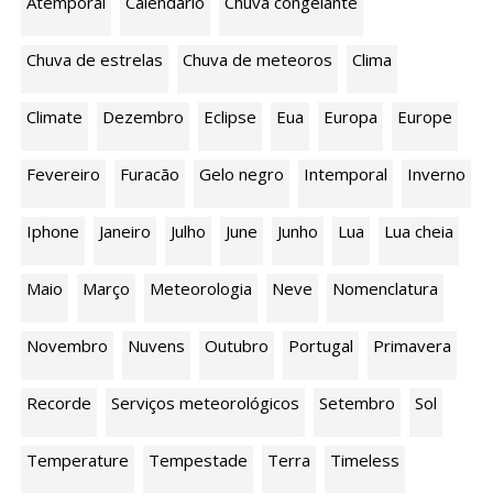
Atemporal
Calendário
Chuva congelante
Chuva de estrelas
Chuva de meteoros
Clima
Climate
Dezembro
Eclipse
Eua
Europa
Europe
Fevereiro
Furacão
Gelo negro
Intemporal
Inverno
Iphone
Janeiro
Julho
June
Junho
Lua
Lua cheia
Maio
Março
Meteorologia
Neve
Nomenclatura
Novembro
Nuvens
Outubro
Portugal
Primavera
Recorde
Serviços meteorológicos
Setembro
Sol
Temperature
Tempestade
Terra
Timeless