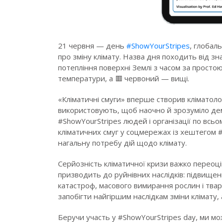
21 червня — день
#ShowYourStripes
, глобал
про зміну клімату. Назва дня походить від зна
потепління поверхні Землі з часом за просто
температури, а 🟥 червоний — вищі.
«Кліматичні смуги» вперше створив кліматолог
використовують, щоб наочно й зрозуміло дем
#ShowYourStripes людей і організації по всьо
кліматичних смуг у соцмережах із хештегом
нагальну потребу дій щодо клімату.
Серйозність кліматичної кризи важко переоц
призводить до руйнівних наслідків: підвищен
катастроф, масового вимирання рослин і твар
запобігти найгіршим наслідкам зміни клімату,
Беручи участь у #ShowYourStripes day, ми м