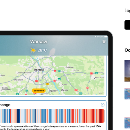
Lo
Ос