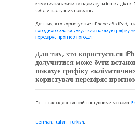
кліматичної кризи та надихнути інших діяти.
себе й наступних поколінь.
Для тих, хто користується iPhone або iPad, 
погодного застосунку, який показує графіку «
перевіряє прогноз погоди.
Для тих, хто користується iP
долучитися може бути встано
показує графіку «кліматичних
користувач перевіряє прогноз
Пост також доступний наступними мовами:
E
German
,
Italian
,
Turkish
.