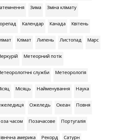
атемнення
Зима
Зміна клімату
орепад
Календар
Канада
Квітень
лiмат
Клімат
Липень
Листопад
Марс
еркурій
Метеорний потік
етеорологічні служби
Метеорологія
ісяц
Місяць
Найменування
Наука
желедиця
Ожеледь
Океан
Повня
оза часом
Позачасове
Португалія
івнічна америка
Рекорд
Сатурн