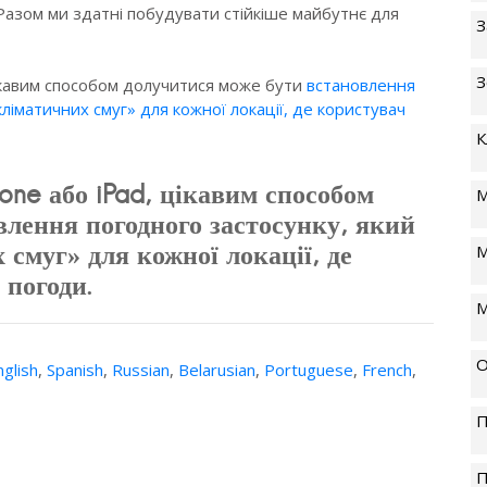
 Разом ми здатні побудувати стійкіше майбутнє для
З
З
цікавим способом долучитися може бути
встановлення
кліматичних смуг» для кожної локації, де користувач
К
hone або iPad, цікавим способом
М
влення погодного застосунку, який
 смуг» для кожної локації, де
М
 погоди.
М
О
nglish
,
Spanish
,
Russian
,
Belarusian
,
Portuguese
,
French
,
П
П