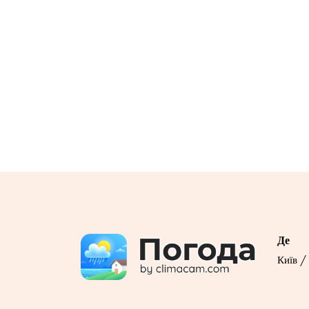
Де
Київ /