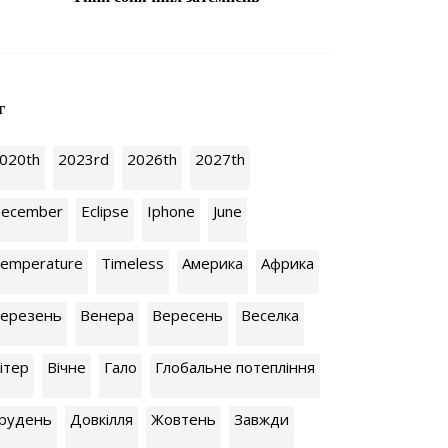
г
020th
2023rd
2026th
2027th
ecember
Eclipse
Iphone
June
emperature
Timeless
Америка
Африка
ерезень
Венера
Вересень
Веселка
ітер
Вічне
Гало
Глобальне потепління
рудень
Довкілля
Жовтень
Завжди