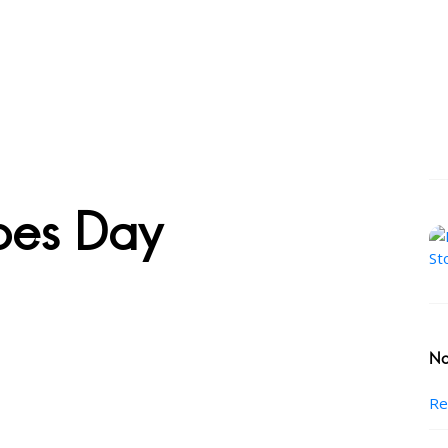
pes Day
No
Re