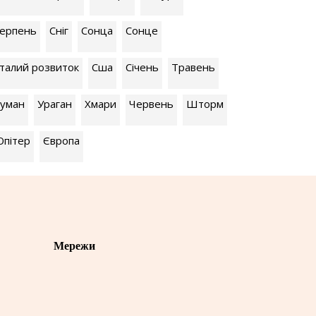
ерпень
Сніг
Сонца
Сонце
талий розвиток
Сша
Січень
Травень
уман
Ураган
Хмари
Червень
Шторм
пітер
Європа
Мережи