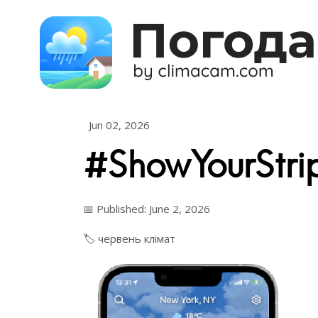
Skip to content
Jun 02, 2026
#ShowYourStri
📅 Published: June 2, 2026
🏷️
червень
клімат