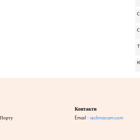
С
С
Т
Ю
Контакти
 Порту
Email :
i@climacam.com