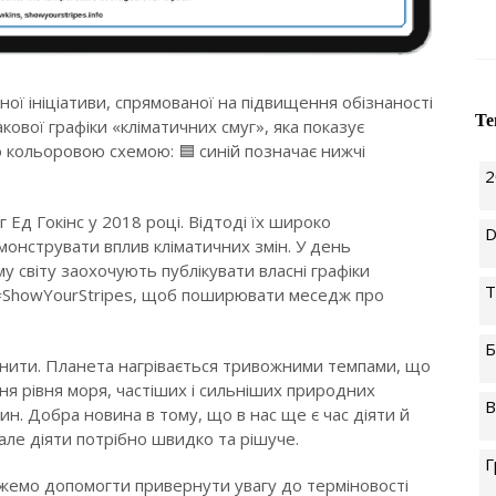
ьної ініціативи, спрямованої на підвищення обізнаності
Те
кової графіки «кліматичних смуг», яка показує
ю кольоровою схемою: 🟦 синій позначає нижчі
2
 Ед Гокінс у 2018 році. Відтоді їх широко
D
онструвати вплив кліматичних змін. У день
му світу заохочують публікувати власні графіки
T
 #ShowYourStripes, щоб поширювати меседж про
Б
інити. Планета нагрівається тривожними темпами, що
ня рівня моря, частіших і сильніших природних
В
ин. Добра новина в тому, що в нас ще є час діяти й
 але діяти потрібно швидко та рішуче.
Г
ожемо допомогти привернути увагу до терміновості