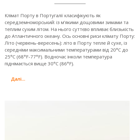
Клімат Порту в Португалії класифікують як
середземноморський: із м’якими дощовими зимами та
теплим сухим літом. На нього суттєво впливає близькість
до Атлантичного океану. Ось основні риси клімату Порту:
Літо (червень-вересень): літо в Порту тепле й сухе, із
середніми максимальними температурами від 20°C до
25°C (68°F-77°F). Водночас інколи температура
піднімається вище 30°C (86°F).
Далi...