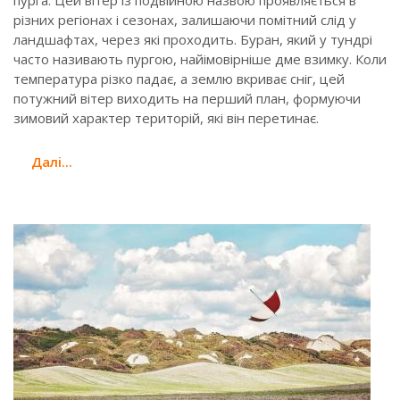
пурга. Цей вітер із подвійною назвою проявляється в
різних регіонах і сезонах, залишаючи помітний слід у
ландшафтах, через які проходить. Буран, який у тундрі
часто називають пургою, найімовірніше дме взимку. Коли
температура різко падає, а землю вкриває сніг, цей
потужний вітер виходить на перший план, формуючи
зимовий характер територій, які він перетинає.
Далi...