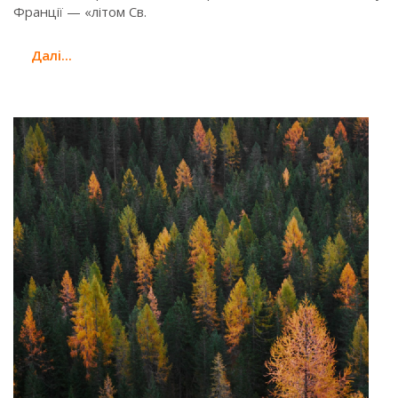
Франції — «літом Св.
Далi...