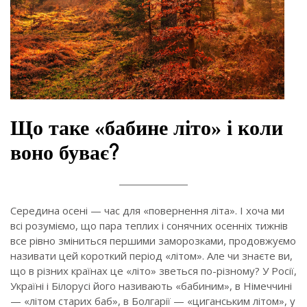
Що таке «бабине літо» і коли
воно буває?
Середина осені — час для «повернення літа». І хоча ми
всі розуміємо, що пара теплих і сонячних осенніх тижнів
все рiвно зміниться першими заморозками, продовжуємо
називати цей короткий період «літом». Але чи знаєте ви,
що в різних країнах це «літо» зветься по-різному? У Росії,
Україні і Білорусі його називають «бабиним», в Німеччині
— «літом старих баб», в Болгарії — «циганським літом», у