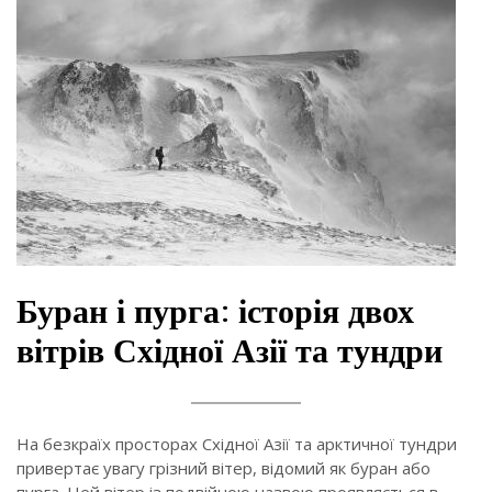
Буран і пурга: історія двох
вітрів Східної Азії та тундри
На безкраїх просторах Східної Азії та арктичної тундри
привертає увагу грізний вітер, відомий як буран або