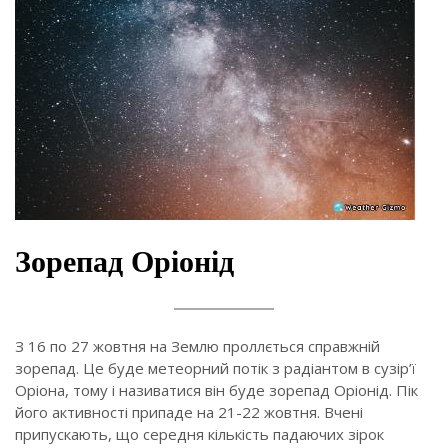
Зорепад Оріонід
З 16 по 27 жовтня на Землю проллється справжній
зорепад. Це буде метеорний потік з радіантом в сузір’ї
Оріона, тому і називатися він буде зорепад Оріонід. Пік
його активності припаде на 21-22 жовтня. Вчені
припускають, що середня кількість падаючих зірок