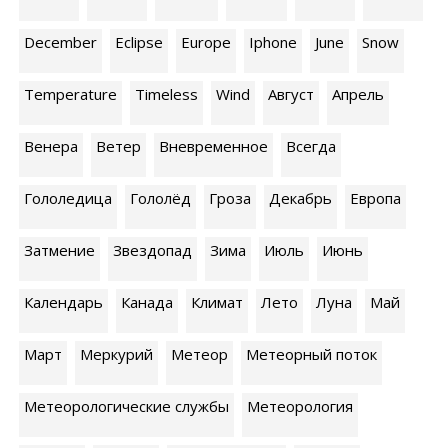
December
Eclipse
Europe
Iphone
June
Snow
Temperature
Timeless
Wind
Август
Апрель
Венера
Ветер
Вневременное
Всегда
Гололедица
Гололёд
Гроза
Декабрь
Европа
Затмение
Звездопад
Зима
Июль
Июнь
Календарь
Канада
Климат
Лето
Луна
Май
Март
Меркурий
Метеор
Метеорный поток
Метеорологические службы
Метеорология