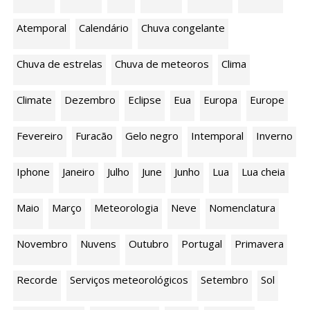
Atemporal
Calendário
Chuva congelante
Chuva de estrelas
Chuva de meteoros
Clima
Climate
Dezembro
Eclipse
Eua
Europa
Europe
Fevereiro
Furacão
Gelo negro
Intemporal
Inverno
Iphone
Janeiro
Julho
June
Junho
Lua
Lua cheia
Maio
Março
Meteorologia
Neve
Nomenclatura
Novembro
Nuvens
Outubro
Portugal
Primavera
Recorde
Serviços meteorológicos
Setembro
Sol