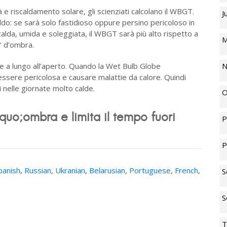
e riscaldamento solare, gli scienziati calcolano il WBGT.
J
aldo: se sarà solo fastidioso oppure persino pericoloso in
alda, umida e soleggiata, il WBGT sarà più alto rispetto a
M
' d’ombra.
e a lungo all’aperto. Quando la Wet Bulb Globe
N
sere pericolosa e causare malattie da calore. Quindi
ri nelle giornate molto calde.
O
squo;ombra e limita il tempo fuori
P
P
panish
,
Russian
,
Ukranian
,
Belarusian
,
Portuguese
,
French
,
S
S
T