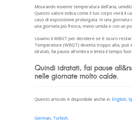
Misurando insieme temperatura dell’aria, umidità 
Questo valore indica come il tuo corpo vivrà il c
caso di esposizione prolungata. In una giornata c
una giornata più fresca, meno umida e con un po
Usiamo il WBGT per decidere se è sicuro restar
Temperature (WBGT) diventa troppo alta, può es
idratati, fai pause all’ombra e limita il tempo fuo
Quindi idratati, fai pause all&r
nelle giornate molto calde.
Questo articolo è disponibile anche in:
English
,
S
German
,
Turkish
.