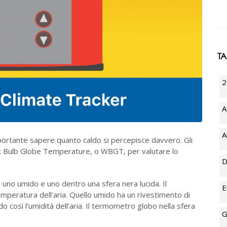
T
2
A
A
mportante sapere quanto caldo si percepisce davvero. Gli
t Bulb Globe Temperature, o WBGT, per valutare lo
D
uno umido e uno dentro una sfera nera lucida. Il
E
peratura dell’aria. Quello umido ha un rivestimento di
o così l’umidità dell’aria. Il termometro globo nella sfera
G