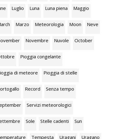
une
Luglio
Luna
Luna piena
Maggio
arch
Marzo
Meteorologia
Moon
Neve
ovember
Novembre
Nuvole
October
ttobre
Pioggia congelante
ioggia di meteore
Pioggia di stelle
ortogallo
Record
Senza tempo
eptember
Servizi meteorologici
ettembre
Sole
Stelle cadenti
Sun
emperature
Tempesta
Uragani
Uragano