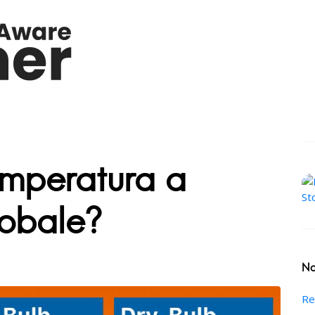
emperatura a
lobale?
No
Re