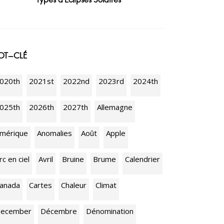
OT-CLÉ
020th
2021st
2022nd
2023rd
2024th
025th
2026th
2027th
Allemagne
mérique
Anomalies
Août
Apple
rc en ciel
Avril
Bruine
Brume
Calendrier
anada
Cartes
Chaleur
Climat
ecember
Décembre
Dénomination