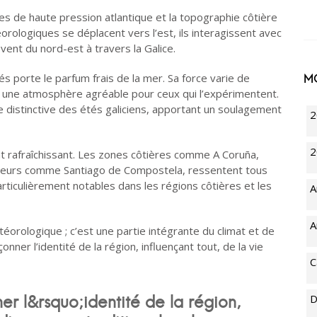
es de haute pression atlantique et la topographie côtière
rologiques se déplacent vers l’est, ils interagissent avec
 vent du nord-est à travers la Galice.
s porte le parfum frais de la mer. Sa force varie de
M
une atmosphère agréable pour ceux qui l’expérimentent.
e distinctive des étés galiciens, apportant un soulagement
2
2
ent rafraîchissant. Les zones côtières comme A Coruña,
érieurs comme Santiago de Compostela, ressentent tous
articulièrement notables dans les régions côtières et les
A
A
orologique ; c’est une partie intégrante du climat et de
açonner l’identité de la région, influençant tout, de la vie
C
D
er l&rsquo;identité de la région,