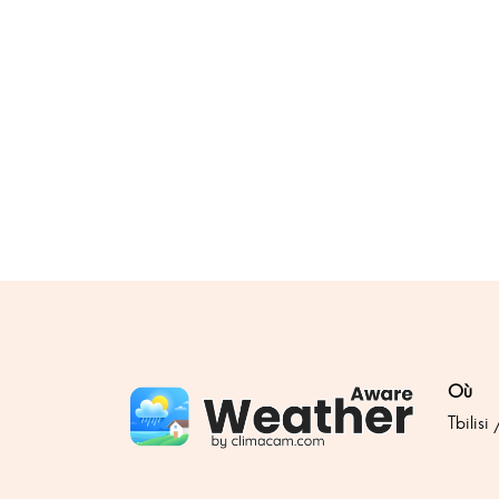
Où
Tbilisi