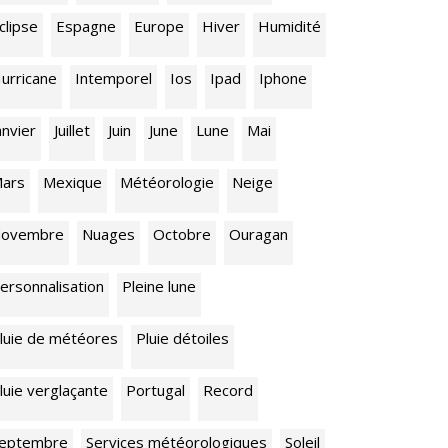
clipse
Espagne
Europe
Hiver
Humidité
urricane
Intemporel
Ios
Ipad
Iphone
anvier
Juillet
Juin
June
Lune
Mai
ars
Mexique
Météorologie
Neige
ovembre
Nuages
Octobre
Ouragan
ersonnalisation
Pleine lune
luie de météores
Pluie détoiles
luie verglaçante
Portugal
Record
eptembre
Services météorologiques
Soleil