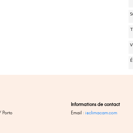
S
T
V
É
Informations de contact
 / Porto
Email :
i@climacam.com