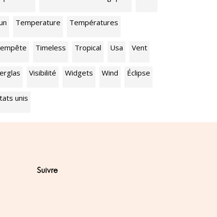
un
Temperature
Températures
empête
Timeless
Tropical
Usa
Vent
erglas
Visibilité
Widgets
Wind
Éclipse
tats unis
Suivre