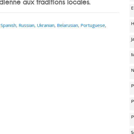
idienne aux traditions locales.
E
H
,
Spanish
,
Russian
,
Ukranian
,
Belarusian
,
Portuguese
,
J
M
N
P
P
P
S