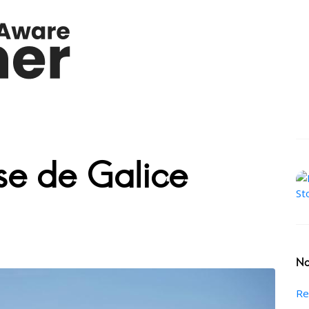
ise de Galice
No
Re