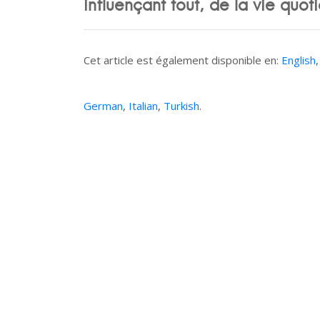
influençant tout, de la vie quot
Cet article est également disponible en:
English
German
,
Italian
,
Turkish
.