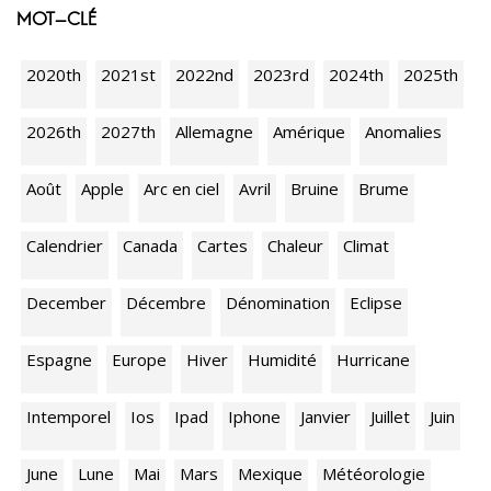
MOT-CLÉ
2020th
2021st
2022nd
2023rd
2024th
2025th
2026th
2027th
Allemagne
Amérique
Anomalies
Août
Apple
Arc en ciel
Avril
Bruine
Brume
Calendrier
Canada
Cartes
Chaleur
Climat
December
Décembre
Dénomination
Eclipse
Espagne
Europe
Hiver
Humidité
Hurricane
Intemporel
Ios
Ipad
Iphone
Janvier
Juillet
Juin
June
Lune
Mai
Mars
Mexique
Météorologie