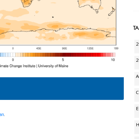
T
2
2
A
C
E
an
.
H