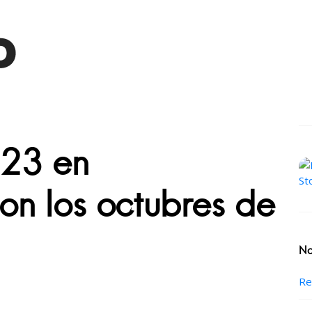
023 en
n los octubres de
No
Re