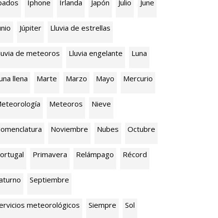
pados
Iphone
Irlanda
Japón
Julio
June
unio
Júpiter
Lluvia de estrellas
luvia de meteoros
Lluvia engelante
Luna
una llena
Marte
Marzo
Mayo
Mercurio
eteorología
Meteoros
Nieve
omenclatura
Noviembre
Nubes
Octubre
ortugal
Primavera
Relámpago
Récord
aturno
Septiembre
ervicios meteorológicos
Siempre
Sol