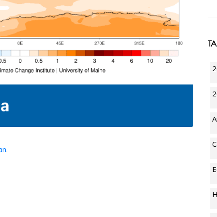
T
2
2
A
C
an
.
E
H