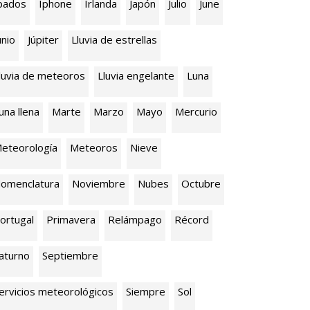
pados
Iphone
Irlanda
Japón
Julio
June
unio
Júpiter
Lluvia de estrellas
luvia de meteoros
Lluvia engelante
Luna
una llena
Marte
Marzo
Mayo
Mercurio
eteorología
Meteoros
Nieve
omenclatura
Noviembre
Nubes
Octubre
ortugal
Primavera
Relámpago
Récord
aturno
Septiembre
ervicios meteorológicos
Siempre
Sol