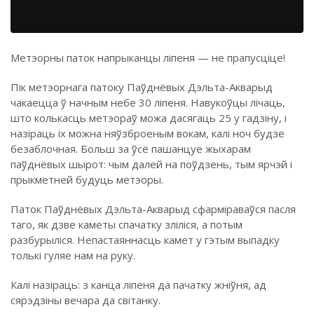
Метэорны паток напрыканцы ліпеня — не прапусціце!
Пік метэорнага патоку Паўднёвых Дэльта-Акварыд
чакаецца ў начным небе 30 ліпеня. Навукоўцы лічаць,
што колькасць метэораў можа дасягаць 25 у гадзіну, і
назіраць іх можна няўзброеным вокам, калі ноч будзе
безаблочная. Больш за ўсё пашанцуе жыхарам
паўднёвых шырот: чым далей на поўдзень, тым ярчэй і
прыкметней будуць метэоры.
Паток Паўднёвых Дэльта-Акварыд сфарміраваўся пасля
таго, як дзве каметы спачатку зліліся, а потым
разбурыліся. Непастаяннасць камет у гэтым выпадку
толькі гуляе нам на руку.
Калі назіраць: з канца ліпеня да пачатку жніўня, ад
сярэдзіны вечара да світанку.