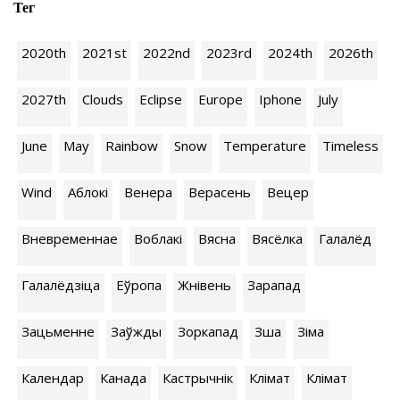
Тег
2020th
2021st
2022nd
2023rd
2024th
2026th
2027th
Clouds
Eclipse
Europe
Iphone
July
June
May
Rainbow
Snow
Temperature
Timeless
Wind
Аблокі
Венера
Верасень
Вецер
Вневременнае
Воблакі
Вясна
Вясёлка
Галалёд
Галалёдзіца
Еўропа
Жнівень
Зарапад
Зацьменне
Заўжды
Зоркапад
Зша
Зіма
Календар
Канада
Кастрычнік
Клiмат
Клімат