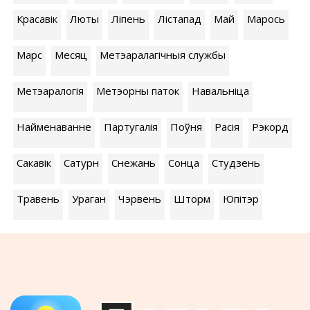
Красавік
Люты
Ліпень
Лістапад
Май
Марось
Марс
Месяц
Метэаралагічныя службы
Метэаралогія
Метэорны паток
Навальніца
Найменаванне
Партугалія
Поўня
Расія
Рэкорд
Сакавік
Сатурн
Снежань
Сонца
Студзень
Травень
Ураган
Чэрвень
Шторм
Юпітэр