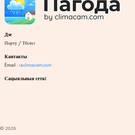
Дзе
Порту / Тбiлiсi
Кантакты
Email :
i@climacam.com
Сацыяльныя сеткi
© 2026