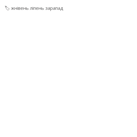
🏷️
жнівень
ліпень
зарапад