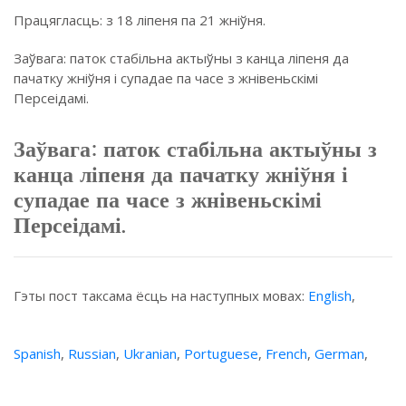
Працягласць: з 18 ліпеня па 21 жніўня.
Заўвага: паток стабільна актыўны з канца ліпеня да
пачатку жніўня і супадае па часе з жнівеньскімі
Персеідамі.
Заўвага: паток стабільна актыўны з
канца ліпеня да пачатку жніўня і
супадае па часе з жнівеньскімі
Персеідамі.
Гэты пост таксама ёсць на наступных мовах:
English
,
Spanish
,
Russian
,
Ukranian
,
Portuguese
,
French
,
German
,